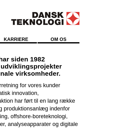
KARRIERE
OM OS
ar siden 1982
udviklingsprojekter
ionale virksomheder.
rretning for vores kunder
tisk innovation,
ktion har ført til en lang række
g produktionsanlæg indenfor
g, offshore-boreteknologi,
ter, analyseapparater og digitale