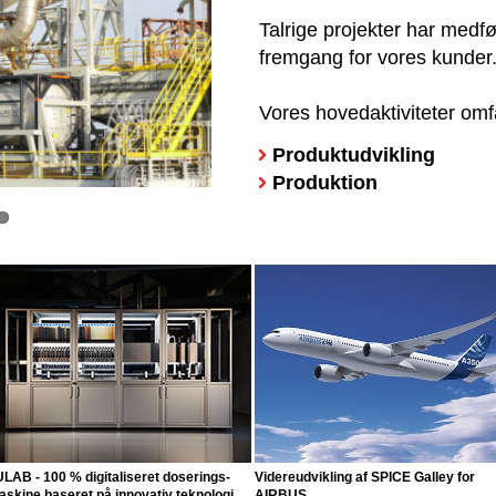
Talrige projekter har medf
fremgang for vores kunder
Vores hovedaktiviteter omfa
Produktudvikling
Produktion
LAB - 100 % digitaliseret doserings-
Videreudvikling af SPICE Galley for
skine baseret på innovativ teknologi
AIRBUS