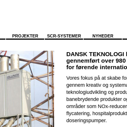
PROJEKTER
SCR-SYSTEMER
NYHEDER
DANSK TEKNOLOGI h
gennemført over 980 
for førende internat
Vores fokus på at skabe fo
gennem kreativ og systema
teknologiudvikling og produ
banebrydende produkter o
områder som NOx-reducerin
flycatering, hospitalproduk
doseringspumper.