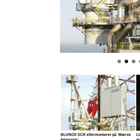
BLUNOX SCR eftermonteret på 'Mærsk
LU
Innovator'
ma