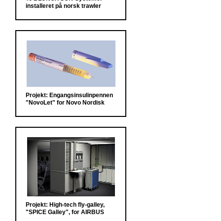
installeret på norsk trawler
Projekt: Engangsinsulinpennen
"NovoLet" for Novo Nordisk
Projekt: High-tech fly-galley,
"SPICE Galley", for AIRBUS