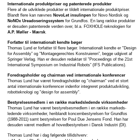
Internationale produktpriser og patenterede produkter
Flere af de udviklede produkter er tildelt internationale produktpriser.
Blandt flere kan nævnes
NovoLet insulinpen
for Novo Nordisk og
NoNOx Ureadoseringssystem
for Grundfos. En lang række produkter
er desuden patenterede verden over, bl.a. FOXHOLE-teknologien for
A.P. Møller - Mærsk
.
Forfatter til internationalt kendte bøger
Thomas Lund er forfatter til flere bøger. Internationalt kendte er "Design
for Assembly” og "Montagegerechtes Konstruieren”, begge udgivet af
Springer Verlag. Han er desuden redaktør til "Proceedings of the 21st
International Symposium on Industrial Robots” (IFS Publications).
Foredragsholder og chairman ved internationale konferencer
Thomas Lund har været foredragsholder og "chairman" ved et stort
antal internationale konferencer indenfor integreret produktudvikling,
robotteknologi og "design for assembly".
Bestyrelsesmedlem i en række markedsledende virksomheder
Thomas Lund har været bestyrelsesmedlem i en række markeds-
ledende virksomheder, heriblandt koncernbestyrelsen for Grundfos
(1988-2011) samt bestyrelsen for Poul Due Jensens Fond. Han har
desuden været medlem af hovedbestyrelsen i Dansk Industri (DI).
Thomas Lund har i dag følgende tillidshverv: