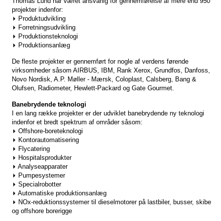
Thomas Lund har været ansvarlig for gennemførelse af mere end 950
projekter indenfor:
Produktudvikling
Forretningsudvikling
Produktionsteknologi
Produktionsanlæg
De fleste projekter er gennemført for nogle af verdens førende
virksomheder såsom AIRBUS, IBM, Rank Xerox, Grundfos, Danfoss,
Novo Nordisk, A.P. Møller - Mærsk, Coloplast, Calsberg, Bang &
Olufsen, Radiometer, Hewlett-Packard og Gate Gourmet.
Banebrydende teknologi
I en lang række projekter er der udviklet banebrydende ny teknologi
indenfor et bredt spektrum af områder såsom:
Offshore-boreteknologi
Kontorautomatisering
Flycatering
Hospitalsprodukter
Analyseapparater
Pumpesystemer
Specialrobotter
Automatiske produktionsanlæg
NOx-reduktionssystemer til dieselmotorer på lastbiler, busser, skibe
og offshore borerigge